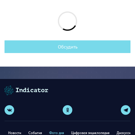
Обсудить
Новости
События
Фото дня
Цифровая энциклопедия
Дискуссион