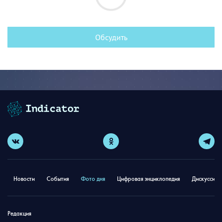
Обсудить
Новости
События
Фото дня
Цифровая энциклопедия
Дискуссион
Редакция