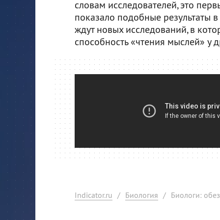
словам исследователей, это перв
показало подобные результаты в 
ждут новых исследований, в кот
способность «чтения мыслей» у д
Indicator.ru
/
Биология
/
Биологи: обез