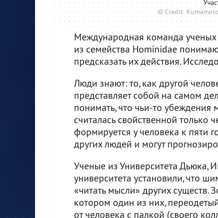
Учас
© Credit: Kumamoto 
Международная команда ученых у
из семейства Hominidae понимаю
предсказать их действия. Иссле
Люди знают: то, как другой челов
представляет собой на самом деле
понимать, что чьи-то убеждения м
считалась свойственной только че
формируется у человека к пяти 
других людей и могут прогнозиро
Ученые из Университета Дьюка, И
университета установили, что ш
«читать мысли» других существ. З
котором один из них, переодеты
от человека с палкой (своего кол