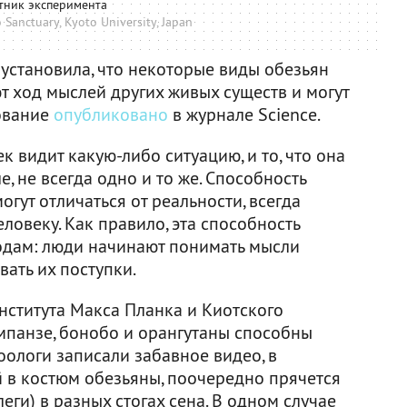
тник эксперимента
Sanctuary, Kyoto University, Japan
становила, что некоторые виды обезьян
т ход мыслей других живых существ и могут
дование
опубликовано
в журнале Science.
ек видит какую-либо ситуацию, и то, что она
, не всегда одно и то же. Способность
огут отличаться от реальности, всегда
ловеку. Как правило, эта способность
годам: люди начинают понимать мысли
вать их поступки.
нститута Макса Планка и Киотского
импанзе, бонобо и орангутаны способны
оологи записали забавное видео, в
й в костюм обезьяны, поочередно прячется
леги) в разных стогах сена. В одном случае