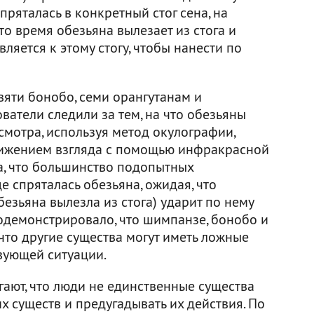
спряталась в конкретный стог сена, на
то время обезьяна вылезает из стога и
вляется к этому стогу, чтобы нанести по
вяти бонобо, семи орангутанам и
атели следили за тем, на что обезьяны
мотра, используя метод окулографии,
вижением взгляда с помощью инфракрасной
а, что большинство подопытных
е спряталась обезьяна, ожидая, что
безьяна вылезла из стога) ударит по нему
одемонстрировало, что шимпанзе, бонобо и
что другие существа могут иметь ложные
вующей ситуации.
гают, что люди не единственные существа
 существ и предугадывать их действия. По