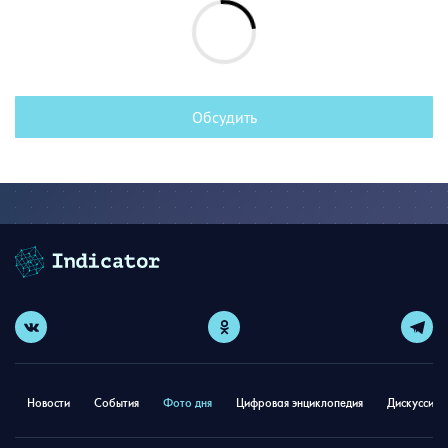
Обсудить
Новости
События
Фото дня
Цифровая энциклопедия
Дискуссион