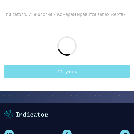
Indicator.ru
/
Биология
/
Комарам нравится запах жертвы
Обсудить