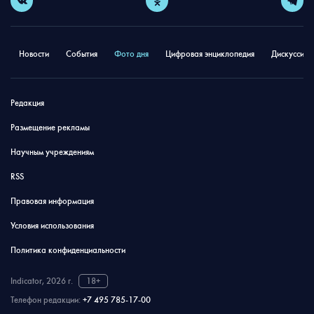
Новости
События
Фото дня
Цифровая энциклопедия
Дискуссион
Редакция
Размещение рекламы
Научным учреждениям
RSS
Правовая информация
Условия использования
Политика конфиденциальности
Indicator, 2026 г.
18+
Телефон редакции:
+7 495 785-17-00