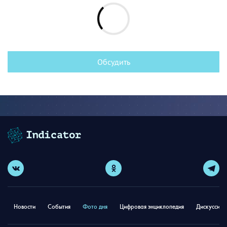
Обсудить
Новости
События
Фото дня
Цифровая энциклопедия
Дискуссион