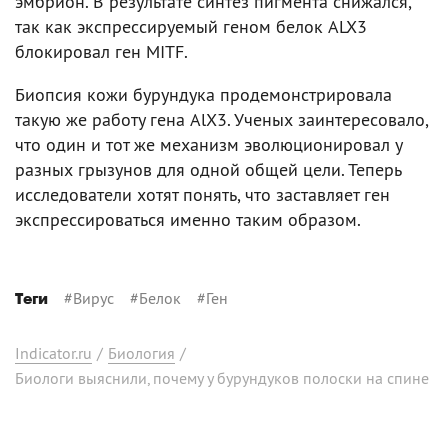
эмбрион. В результате синтез пигмента снижался,
так как экспрессируемый геном белок ALX3
блокировал ген MITF.
Биопсия кожи бурундука продемонстрировала
такую же работу гена AlХ3. Ученых заинтересовало,
что один и тот же механизм эволюционировал у
разных грызунов для одной общей цели. Теперь
исследователи хотят понять, что заставляет ген
экспрессироваться именно таким образом.
#
Вирус
#
Белок
#
Ген
Теги
Indicator.ru
/
Биология
/
Биологи выяснили, почему у бурундуков полоски на спине