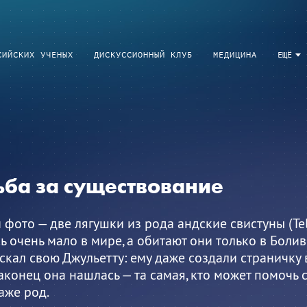
СИЙСКИХ УЧЕНЫХ
ДИСКУССИОННЫЙ КЛУБ
МЕДИЦИНА
ЕЩЁ
ьба за существование
 фото — две лягушки из рода андские свистуны (Tel
ь очень мало в мире, а обитают они только в Боли
скал свою Джульетту: ему даже создали страничку 
аконец она нашлась — та самая, кто может помочь 
аже род.