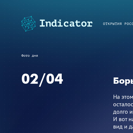
ОТКРЫТИЯ РОС
Фото дня
02/04
Бор
На этом
осталос
долго и
И вот н
вид и д