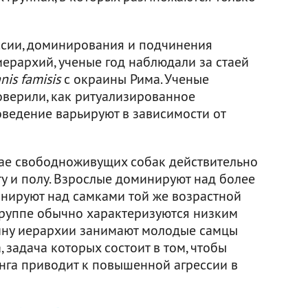
ессии, доминирования и подчинения
ерархий, ученые год наблюдали за стаей
nis famisis
с окраины Рима. Ученые
оверили, как ритуализированное
ведение варьируют в зависимости от
стае свободноживущих собак действительно
у и полу. Взрослые доминируют над более
нируют над самками той же возрастной
группе обычно характеризуются низким
дину иерархии занимают молодые самцы
 задача которых состоит в том, чтобы
анга приводит к повышенной агрессии в