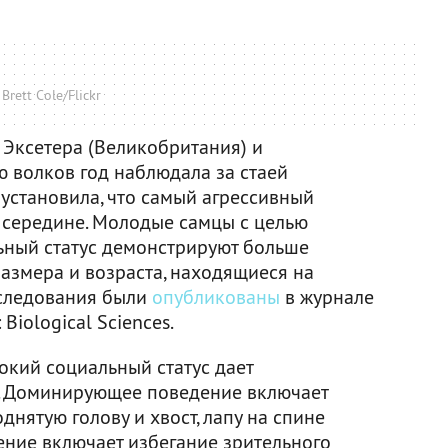
Brett Cole/Flickr
 Эксетера (Великобритания) и
ю волков год наблюдала за стаей
установила, что самый агрессивный
в середине. Молодые самцы с целью
ьный статус демонстрируют больше
размера и возраста, находящиеся на
сследования были
опубликованы
в журнале
 Biological Sciences.
кий социальный статус дает
м. Доминирующее поведение включает
днятую голову и хвост, лапу на спине
ение включает избегание зрительного