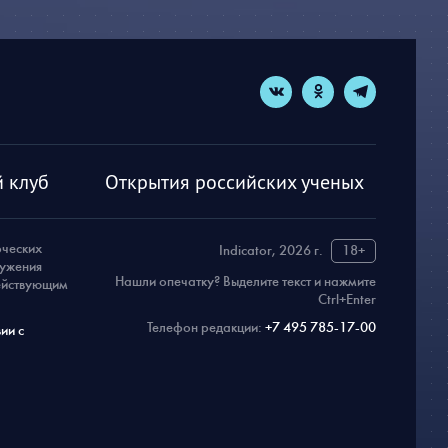
 клуб
Открытия российских ученых
рческих
Indicator, 2026 г.
18+
ружения
Нашли опечатку? Выделите текст и нажмите
действующим
Ctrl+Enter
Телефон редакции:
+7 495 785-17-00
ии с