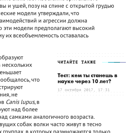
вы и ушей, позу на спине с открытой грудью
еские модели утверждали, что
аимодействий и агрессии должна
ко эти модели предполагают высокий
му их всеобъемлемость оставалась
образуют
ЧИТАЙТЕ ТАКЖЕ
з нескольких
меньшает
Тест: кем ты станешь в
сообщалось, что
науке через 10 лет?
стрируют
17 октября 2017, 17:31
ия, не
ов
Canis lupus
, в
уют над более
ад самками аналогичного возраста.
ущих собак волки часто живут в тесно
 группах, в которых размножаются только