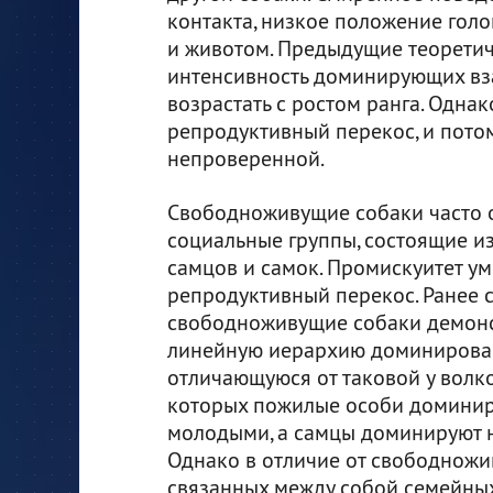
контакта, низкое положение голо
и животом. Предыдущие теоретич
интенсивность доминирующих вз
возрастать с ростом ранга. Одна
репродуктивный перекос, и пото
непроверенной.
Свободноживущие собаки часто 
социальные группы, состоящие и
самцов и самок. Промискуитет у
репродуктивный перекос. Ранее 
свободноживущие собаки демон
линейную иерархию доминирован
отличающуюся от таковой у волк
которых пожилые особи доминир
молодыми, а самцы доминируют н
Однако в отличие от свободножив
связанных между собой семейных