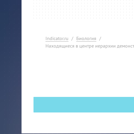
Indicator.ru
/
Биология
/
Находящиеся в центре иерархии демонс