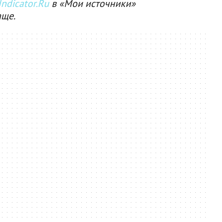
ndicator.Ru
в «Мои источники»
аще.