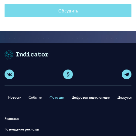
Обсудить
Новости
События
Фото дня
Цифровая энциклопедия
Дискуссион
Редакция
Размещение рекламы