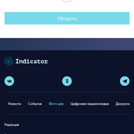
Обсудить
Новости
События
Фото дня
Цифровая энциклопедия
Дискуссион
Редакция