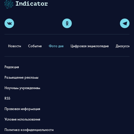
Новости
События
Фото дня
Цифровая энциклопедия
Дискуссион
Редакция
Размещение рекламы
Научным учреждениям
RSS
Правовая информация
Условия использования
Политика конфиденциальности