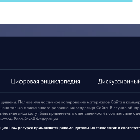
Цифровая энциклопедия
Дискуссионный
ащищены. Полное или частичное копирование материалов Сайта в комме
шено только с письменного разрешения владельца Сайта. В случае обна
виновные лица могут быть привлечены к ответственности в соответствии с 
ьством Российской Федерации.
ионном ресурсе применяются рекомендательные технологии в соответств