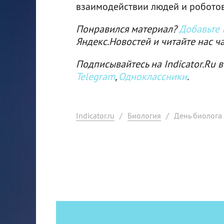
взаимодействии людей и роботов
Понравился материал?
Добавьте I
Яндекс.Новостей и читайте нас ч
Подписывайтесь на Indicator.Ru в
Telegram
,
Одноклассники
.
Indicator.ru
/
Биология
/
День биолога