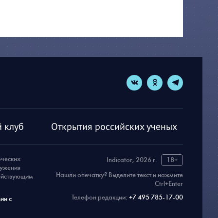
 клуб
Открытия российских ученых
рческих
Indicator, 2026 г.
18+
ружения
Нашли опечатку? Выделите текст и нажмите
действующим
Ctrl+Enter
Телефон редакции:
+7 495 785-17-00
ии с