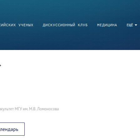
СИЙСКИХ УЧЕНЫХ
ДИСКУССИОННЫЙ КЛУБ
МЕДИЦИНА
ЕЩЁ
культет МГУ им. М.В. Ломоносова
алендарь