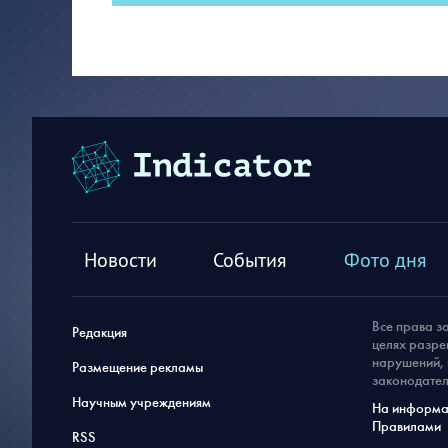
Новости
События
Фото дня
Все права з
Редакция
целях разре
нарушений, 
Размещение рекламы
законодател
Научным учреждениям
На информац
Правилами
RSS