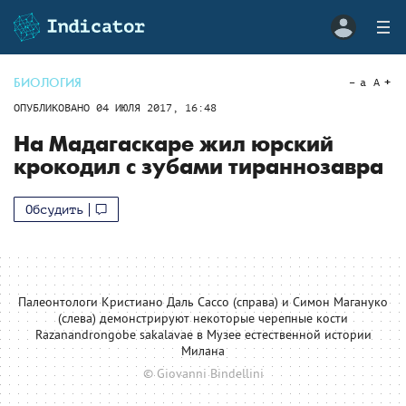
БИОЛОГИЯ
a
A
ОПУБЛИКОВАНО
04 ИЮЛЯ 2017, 16:48
На Мадагаскаре жил юрский
крокодил с зубами тираннозавра
Обсудить
Палеонтологи Кристиано Даль Сассо (справа) и Симон Магануко
(слева) демонстрируют некоторые черепные кости
Razanandrongobe sakalavae в Музее естественной истории
Милана
© Giovanni Bindellini