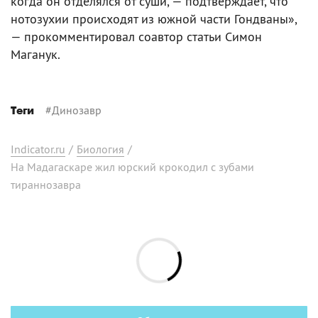
когда он отделялся от суши, — подтверждает, что
нотозухии происходят из южной части Гондваны»,
— прокомментировал соавтор статьи Симон
Маганук.
#
Динозавр
Теги
Indicator.ru
/
Биология
/
На Мадагаскаре жил юрский крокодил с зубами
тираннозавра