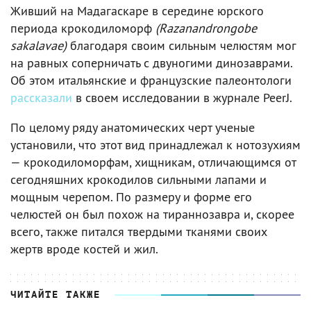
Живший на Мадагаскаре в середине юрского
периода крокодиломорф
(Razanandrongobe
sakalavae)
благодаря своим сильным челюстям мог
на равных соперничать с двуногими динозаврами.
Об этом итальянские и французские палеонтологи
рассказали
в своем исследовании в журнале PeerJ.
По целому ряду анатомических черт ученые
установили, что этот вид принадлежал к нотозухиям
— крокодиломорфам, хищникам, отличающимся от
сегодняшних крокодилов сильными лапами и
мощным черепом. По размеру и форме его
челюстей он был похож на тираннозавра и, скорее
всего, также питался твердыми тканями своих
жертв вроде костей и жил.
ЧИТАЙТЕ ТАКЖЕ