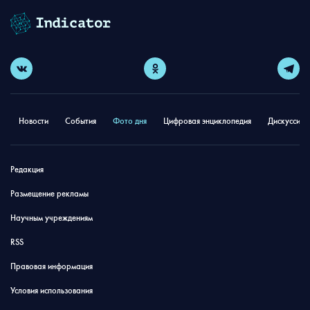
Новости
События
Фото дня
Цифровая энциклопедия
Дискуссион
Редакция
Размещение рекламы
Научным учреждениям
RSS
Правовая информация
Условия использования