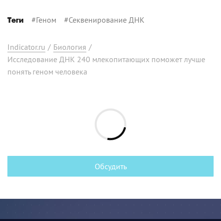
#
Геном
#
Секвенирование ДНК
Теги
Indicator.ru
/
Биология
/
Исследование ДНК 240 млекопитающих поможет лучше
понять геном человека
Обсудить