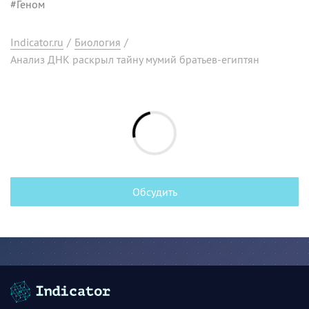
#
Геном
Indicator.ru
/
Биология
/
Анализ ДНК раскрыл тайну мумий братьев-египтян
Обсудить