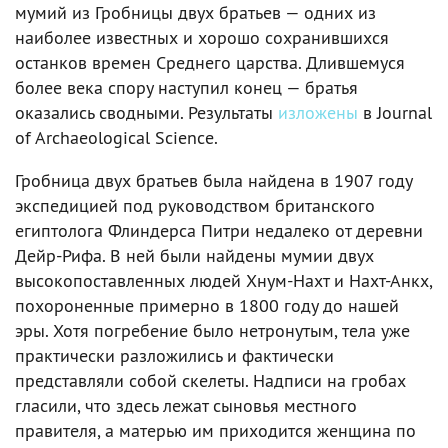
мумий из Гробницы двух братьев — одних из
наиболее известных и хорошо сохранившихся
останков времен Среднего царства. Длившемуся
более века спору наступил конец — братья
оказались сводными. Результаты
изложены
в Journal
of Archaeological Science.
Гробница двух братьев была найдена в 1907 году
экспедицией под руководством британского
египтолога Флиндерса Питри недалеко от деревни
Дейр-Рифа. В ней были найдены мумии двух
высокопоставленных людей Хнум-Нахт и Нахт-Анкх,
похороненные примерно в 1800 году до нашей
эры. Хотя погребение было нетронутым, тела уже
практически разложились и фактически
представляли собой скелеты. Надписи на гробах
гласили, что здесь лежат сыновья местного
правителя, а матерью им приходится женщина по