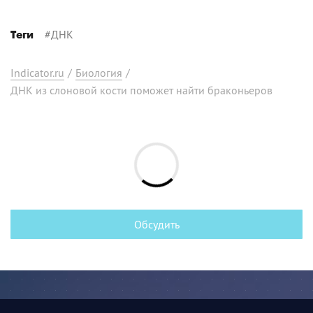
#
ДНК
Теги
Indicator.ru
/
Биология
/
ДНК из слоновой кости поможет найти браконьеров
Обсудить