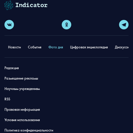
Новости
События
Фото дня
Цифровая энциклопедия
Дискуссион
Редакция
Размещение рекламы
Научным учреждениям
RSS
Правовая информация
Условия использования
Политика конфиденциальности