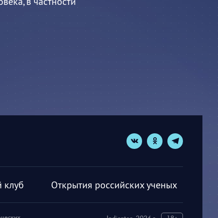
века, в частности
 клуб
Открытия российских ученых
рческих