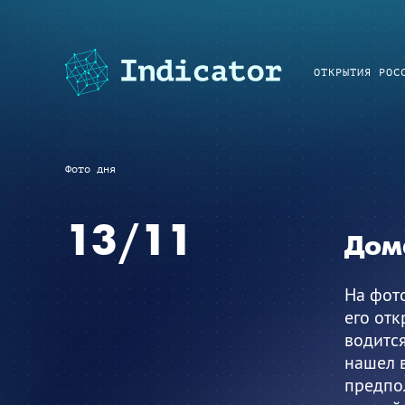
ОТКРЫТИЯ РОС
Фото дня
13/11
Дом
На фот
его отк
водится
нашел в
предпол