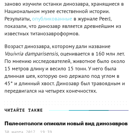
заново изучили останки динозавра, хранящиеся в
Национальном музее естественной истории.
Результаты,
опубликованные
в журнале PeerJ,
показали, что динозавр является древнейшим из
известных титанозавроформов.
Возраст динозавра, которому дали название
Vouivria damparisensis
, оценивается в 160 млн лет.
По мнению исследователей, животное было около
15 метров длину и весило 15 тонн. У него была
длинная шея, которую оно держало под углом в
45° и длинный хвост. Динозавр был травоядным и
передвигался на четырех конечностях.
ЧИТАЙТЕ ТАКЖЕ
Палеонтологи описали новый вид динозавров
30 марта 2017, 19:39