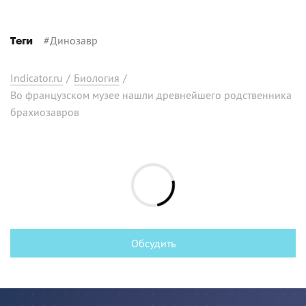
#
Динозавр
Теги
Indicator.ru
/
Биология
/
Во французском музее нашли древнейшего родственника
брахиозавров
Обсудить