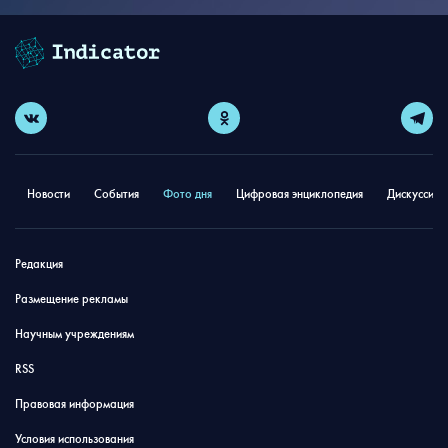
Новости
События
Фото дня
Цифровая энциклопедия
Дискуссион
Редакция
Размещение рекламы
Научным учреждениям
RSS
Правовая информация
Условия использования