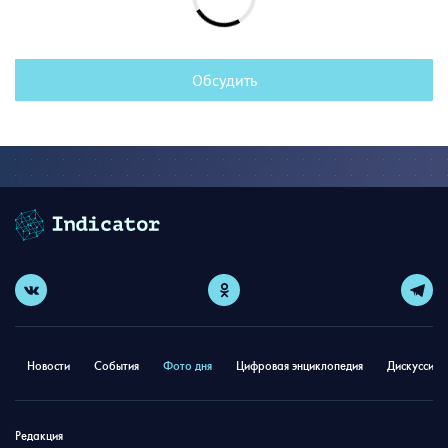
Обсудить
Новости
События
Фото дня
Цифровая энциклопедия
Дискуссион
Редакция