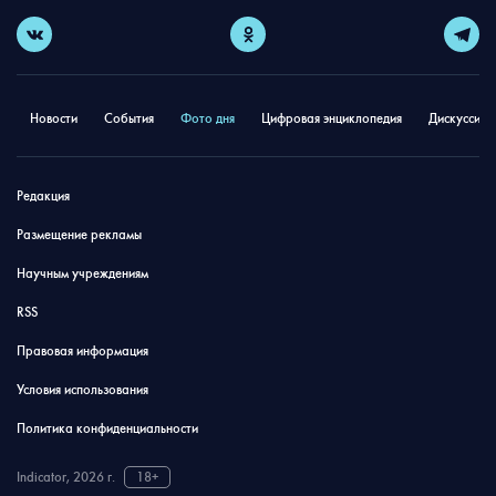
Новости
События
Фото дня
Цифровая энциклопедия
Дискуссион
Редакция
Размещение рекламы
Научным учреждениям
RSS
Правовая информация
Условия использования
Политика конфиденциальности
Indicator, 2026 г.
18+