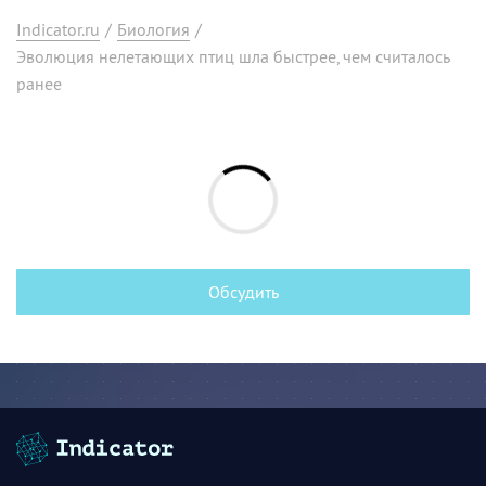
Indicator.ru
/
Биология
/
Эволюция нелетающих птиц шла быстрее, чем считалось
ранее
Обсудить