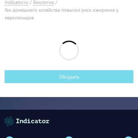
Indicator.ru
/
Биология
/
Ген домашнего хозяйства повысил риск ожирения у
европеоидов
Обсудить