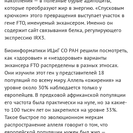
накопления — в полезные бурые адипоциты,
которые преобразуют жир в энергию. «Спусковым
крючком» этого превращения выступает участок в
гене FTO, именуемый энхансером. Именно он
содержит сайт связывания белка, регулирующего
экспрессию IRX3.
Биоинформатики ИЦиГ СО РАН решили посмотреть,
как «здоровые» и «нездоровые» варианты
энхансера FTO распределены в разных этносах.
Они изучили этот ген у представителей 18
популяций по всему миру. Аллель «ожирения» на
уровне около 30% наблюдается только у
европейцев. В предковой африканской популяции
его частота была практически на нуле, но за какие-
то 100 тысяч лет он закрепился на уровне 33%.
Такое быстрое по эволюционном меркам
распространение аллеля говорит о том, что
европейской популяции нужен был жир —