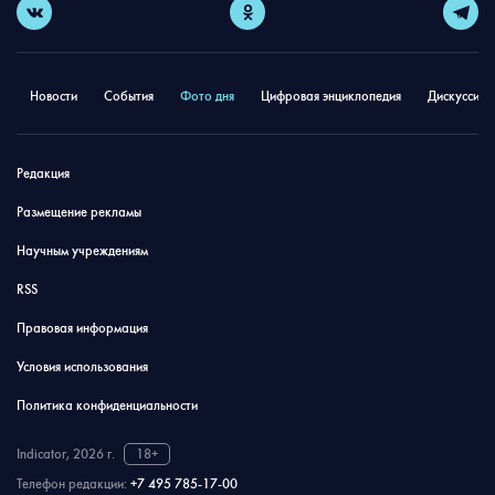
Новости
События
Фото дня
Цифровая энциклопедия
Дискуссион
Редакция
Размещение рекламы
Научным учреждениям
RSS
Правовая информация
Условия использования
Политика конфиденциальности
Indicator, 2026 г.
18+
Телефон редакции:
+7 495 785-17-00