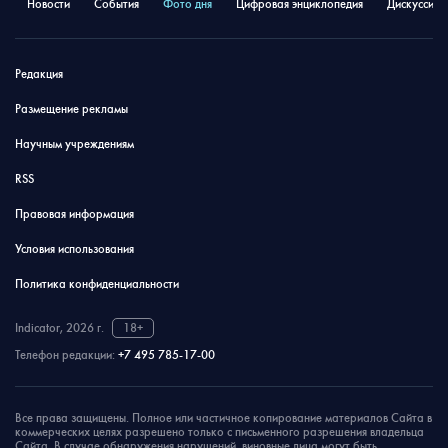
Новости
События
Фото дня
Цифровая энциклопедия
Дискуссион
Редакция
Размещение рекламы
Научным учреждениям
RSS
Правовая информация
Условия использования
Политика конфиденциальности
Indicator, 2026 г.
18+
Телефон редакции:
+7 495 785-17-00
Все права защищены. Полное или частичное копирование материалов Сайта в
коммерческих целях разрешено только с письменного разрешения владельца
Сайта. В случае обнаружения нарушений, виновные лица могут быть