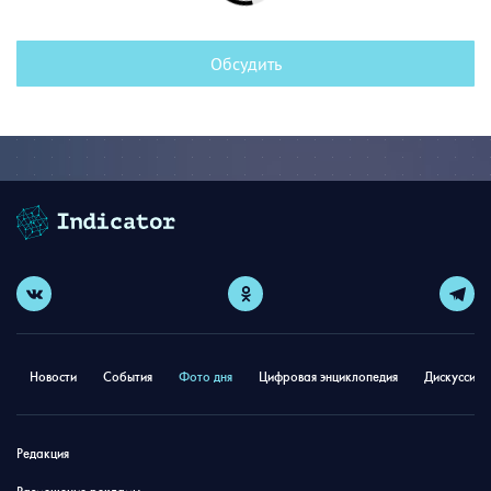
Обсудить
Новости
События
Фото дня
Цифровая энциклопедия
Дискуссион
Редакция