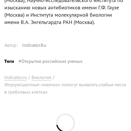
(Москва), Научно-исследовательского института по
изысканию новых антибиотиков имени Г.Ф. Гаузе
(Москва) и Института молекулярной биологии
имени В.А. Энгельгардта РАН (Москва).
Автор
:
Indicator.Ru
#
Открытия российских ученых
Теги
Indicator.ru
/
Биология
/
Флуоресцентные «маячки» помогут выявлять слабые места
в грибковых клетках