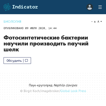
БИОЛОГИЯ
a
A
ОПУБЛИКОВАНО
09 ИЮЛЯ 2020, 14:44
Фотосинтетические бактерии
научили производить паучий
шелк
Обсудить
Паук-кругопряд
Nephila clavipes
© Birgit Koch/imagebroker/
Global Look Press