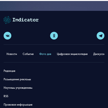
Новости
События
Фото дня
Цифровая энциклопедия
Дискуссион
Редакция
Размещение рекламы
Научным учреждениям
RSS
Правовая информация