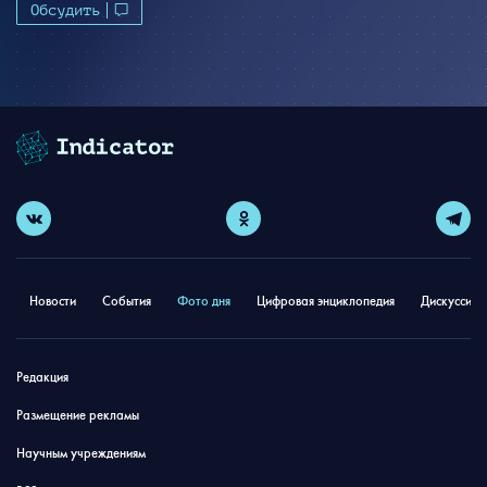
Обсудить
Новости
События
Фото дня
Цифровая энциклопедия
Дискуссион
Редакция
Размещение рекламы
Научным учреждениям