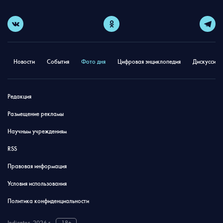
Новости
События
Фото дня
Цифровая энциклопедия
Дискуссион
Редакция
Размещение рекламы
Научным учреждениям
RSS
Правовая информация
Условия использования
Политика конфиденциальности