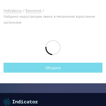
Indicator.ru
/
Биология
/
Найдено недостающее звено в механизме взросления
организма
Обсудить