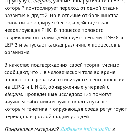
структуру
C. elegans
, ученые обнаружили ген LEP-5,
который контролирует переход от одной стадии
развития к другой. Но в отличие от большинства
генов он не кодирует белок, а действует как
некодирующая РНК. В процессе полового
созревания он взаимодействует с генами LIN-28 и
LEP-2 и запускает каскад различных процессов в
организме.
В качестве подтверждения своей теории ученые
сообщают, что и в человеческом теле во время
полового созревания активируются гены, похожие
на LEP-2 и LIN-28, обнаруженные у червей
C.
elegans
. Проведенные исследования помогут
научным работникам лучше понять пути, по
которым генетика и окружающая среда регулируют
переход к взрослой стадии у людей.
Понравился материал?
Добавьте Indicator.Ru
в