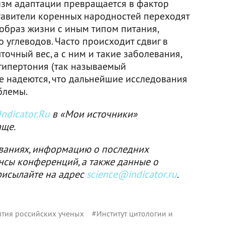
изм адаптации превращается в фактор
ставители коренных народностей переходят
образ жизни с иным типом питания,
углеводов. Часто происходит сдвиг в
точный вес, а с ним и такие заболевания,
 гипертония (так называемый
е надеются, что дальнейшие исследования
блемы.
ndicator.Ru
в «Мои источники»
аще.
ваниях, информацию о последних
нсы конференций, а также данные о
рисылайте на адрес
science@indicator.ru
.
тия российских ученых
#
Институт цитологии и