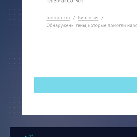
генетики СО РАН
Indicator.ru
/
Биология
/
Обнаружены гены, которые помогли наро