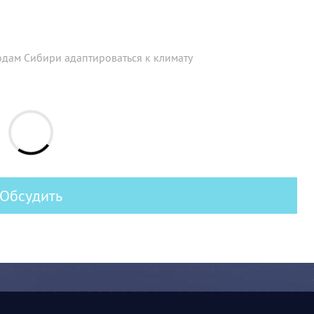
дам Сибири адаптироваться к климату
Обсудить