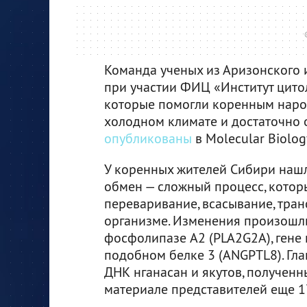
Команда ученых из Аризонского 
при участии ФИЦ «Институт цитол
которые помогли коренным наро
холодном климате и достаточно 
опубликованы
в Molecular Biolog
У коренных жителей Сибири нашл
обмен — сложный процесс, котор
переваривание, всасывание, тра
организме. Изменения произошл
фосфолипазе A2 (PLA2G2A), гене 
подобном белке 3 (ANGPTL8). Гл
ДНК нганасан и якутов, получен
материале представителей еще 17