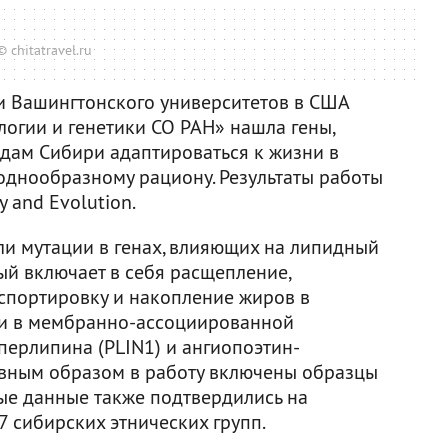
© chitatravel.ru
и Вашингтонского университетов в США
огии и генетики СО РАН» нашла гены,
дам Сибири адаптироваться к жизни в
однообразному рациону. Результаты работы
y and Evolution.
и мутации в генах, влияющих на липидный
ый включает в себя расщепление,
нспортировку и накопление жиров в
и в мембранно-ассоциированной
перлипина (PLIN1) и ангиопоэтин-
авным образом в работу включены образцы
ные данные также подтвердились на
 сибирских этнических групп.