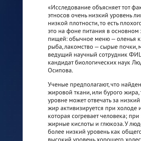
«Исследование объясняет тот фак
этносов очень низкий уровень л
низкой плотности, то есть плохог
это на фоне питания в основном
пищей: обычное меню — оленья кр
рыба, лакомство — сырые почки, м
ведущий научный сотрудник ФИ
кандидат биологических наук Л
Осипова.
Ученые предполагают, что найден
жировой ткани, или бурого жира,
уровне может отвечать за низкий
жир активизируется при холоде и
которая согревает человека; при
жирные кислоты и глюкоза. У лю
более низкий уровень как общего,
высокий уровень хорошего холес