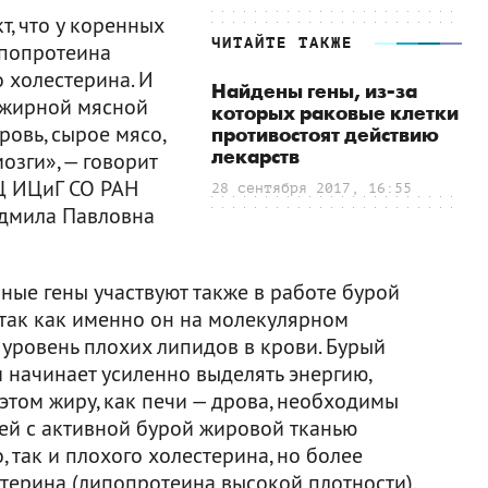
т, что у коренных
ЧИТАЙТЕ ТАКЖЕ
ипопротеина
о холестерина. И
Найдены гены, из-за
 жирной мясной
которых раковые клетки
овь, сырое мясо,
противостоят действию
лекарств
озги», — говорит
Ц ИЦиГ СО РАН
28 сентября 2017, 16:55
юдмила Павловна
ные гены участвуют также в работе бурой
 так как именно он на молекулярном
 уровень плохих липидов в крови. Бурый
 начинает усиленно выделять энергию,
 этом жиру, как печи — дрова, необходимы
дей с активной бурой жировой тканью
 так и плохого холестерина, но более
терина (липопротеина высокой плотности).