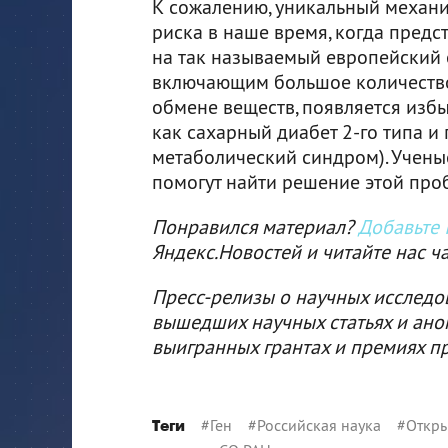
К сожалению, уникальный механ
риска в наше время, когда пред
на так называемый европейский 
включающим большое количество 
обмене веществ, появляется избы
как сахарный диабет 2-го типа и
метаболический синдром). Учены
помогут найти решение этой про
Понравился материал?
Добавьте I
Яндекс.Новостей и читайте нас ч
Пресс-релизы о научных исследо
вышедших научных статьях и ано
выигранных грантах и премиях п
#
Ген
#
Российская наука
#
Откры
Теги