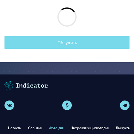
Обсудить
Новости
События
Фото дня
Цифровая энциклопедия
Дискуссион