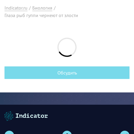
Indicator.ru
/
Биология
/
Глаза рыб гуппи чернеют от злости
Обсудить