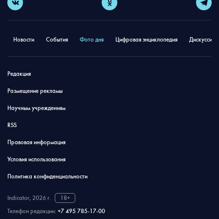
Новости
События
Фото дня
Цифровая энциклопедия
Дискуссион
Редакция
Размещение рекламы
Научным учреждениям
RSS
Правовая информация
Условия использования
Политика конфиденциальности
Indicator, 2026 г.
18+
Телефон редакции:
+7 495 785-17-00