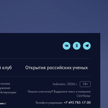
 клуб
Открытия российских ученых
рческих
Indicator, 2026 г.
18+
ружения
Нашли опечатку? Выделите текст и нажмите
действующим
Ctrl+Enter
Телефон редакции:
+7 495 785-17-00
ии с