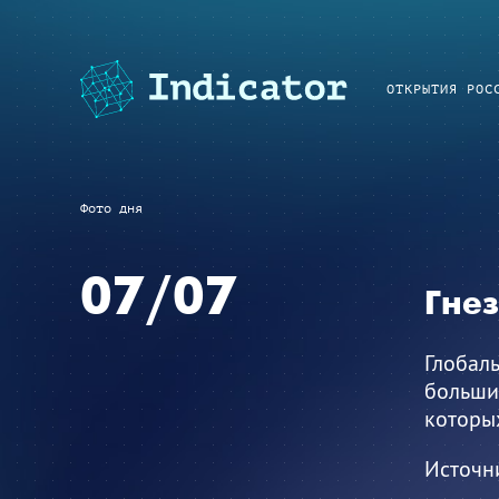
ОТКРЫТИЯ РОС
Фото дня
07/07
Гне
Глобаль
больших
которых
Источн