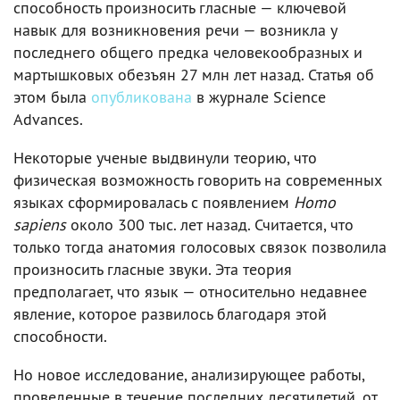
способность произносить гласные — ключевой
навык для возникновения речи — возникла у
последнего общего предка человекообразных и
мартышковых обезъян 27 млн лет назад. Статья об
этом была
опубликована
в журнале Science
Advances.
Некоторые ученые выдвинули теорию, что
физическая возможность говорить на современных
языках сформировалась с появлением
Homo
sapiens
около 300 тыс. лет назад. Считается, что
только тогда анатомия голосовых связок позволила
произносить гласные звуки. Эта теория
предполагает, что язык — относительно недавнее
явление, которое развилось благодаря этой
способности.
Но новое исследование, анализирующее работы,
проведенные в течение последних десятилетий, от