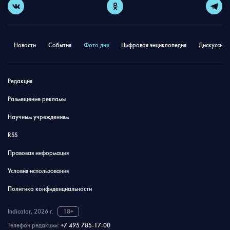
Новости
События
Фото дня
Цифровая энциклопедия
Дискуссион
Редакция
Размещение рекламы
Научным учреждениям
RSS
Правовая информация
Условия использования
Политика конфиденциальности
Indicator, 2026 г.
18+
Телефон редакции:
+7 495 785-17-00