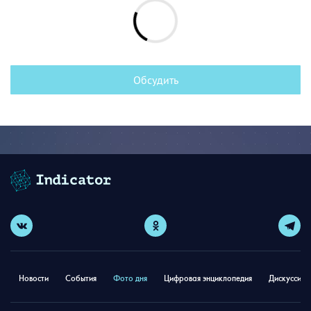
Обсудить
Новости
События
Фото дня
Цифровая энциклопедия
Дискуссион