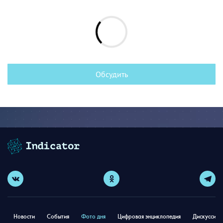
Обсудить
Новости
События
Фото дня
Цифровая энциклопедия
Дискуссион