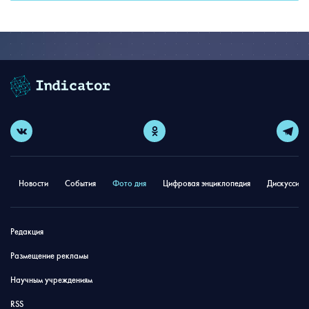
Новости
События
Фото дня
Цифровая энциклопедия
Дискуссион
Редакция
Размещение рекламы
Научным учреждениям
RSS