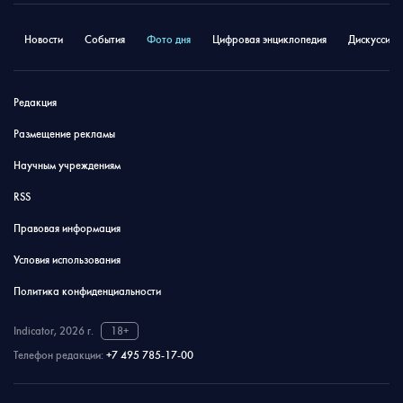
Новости
События
Фото дня
Цифровая энциклопедия
Дискуссион
Редакция
Размещение рекламы
Научным учреждениям
RSS
Правовая информация
Условия использования
Политика конфиденциальности
Indicator, 2026 г.
18+
Телефон редакции:
+7 495 785-17-00