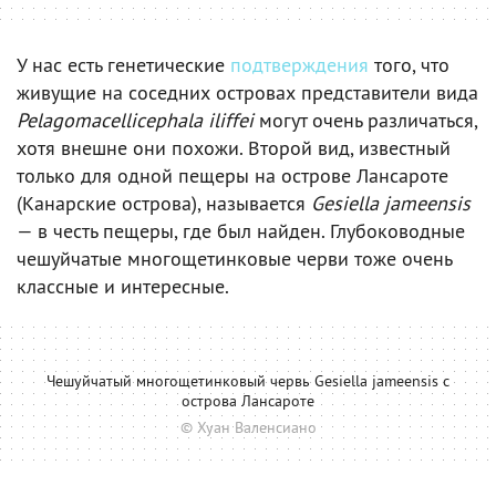
У нас есть генетические
подтверждения
того, что
живущие на соседних островах представители вида
Pelagomacellicephala iliffei
могут очень различаться,
хотя внешне они похожи. Второй вид, известный
только для одной пещеры на острове Лансароте
(Канарские острова), называется
Gesiella jameensis
— в честь пещеры, где был найден. Глубоководные
чешуйчатые многощетинковые черви тоже очень
классные и интересные.
Чешуйчатый многощетинковый червь Gesiella jameensis с
острова Лансароте
© Хуан Валенсиано