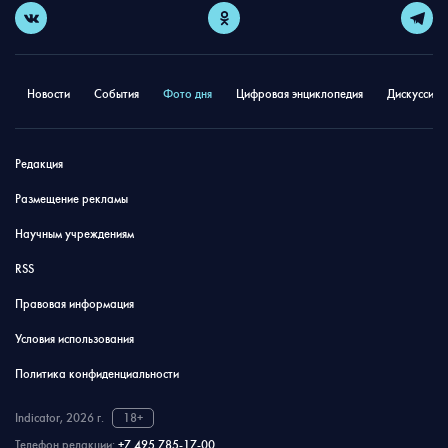
Новости
События
Фото дня
Цифровая энциклопедия
Дискуссион
Редакция
Размещение рекламы
Научным учреждениям
RSS
Правовая информация
Условия использования
Политика конфиденциальности
Indicator, 2026 г.
18+
Телефон редакции:
+7 495 785-17-00