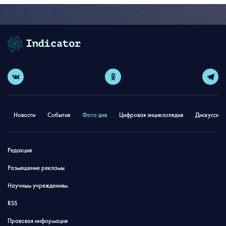
Новости
События
Фото дня
Цифровая энциклопедия
Дискуссион
Редакция
Размещение рекламы
Научным учреждениям
RSS
Правовая информация