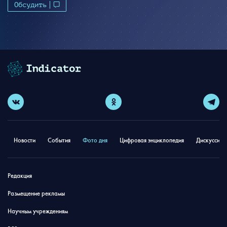
Обсудить
Новости
События
Фото дня
Цифровая энциклопедия
Дискуссион
Редакция
Размещение рекламы
Научным учреждениям