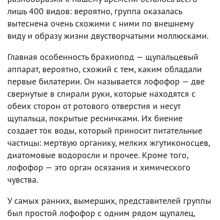
лишь 400 видов: вероятно, группа оказалась
вытеснена очень схожими с ними по внешнему
виду и образу жизни двустворчатыми моллюсками.
Главная особенность брахиопод — щупальцевый
аппарат, вероятно, схожий с тем, каким обладали
первые билатерии. Он называется лофофор — две
свернутые в спирали руки, которые находятся с
обеих сторон от ротового отверстия и несут
щупальца, покрытые ресничками. Их биение
создает ток воды, который приносит питательные
частицы: мертвую органику, мелких жгутиконосцев,
диатомовые водоросли и прочее. Кроме того,
лофофор — это орган осязания и химического
чувства.
У самых ранних, вымерших, представителей группы
был простой лофофор с одним рядом щупалец,