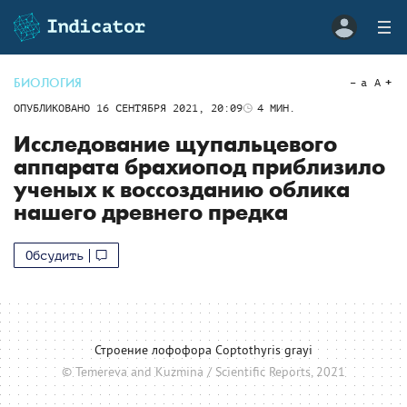
БИОЛОГИЯ
a
A
ОПУБЛИКОВАНО
16 СЕНТЯБРЯ 2021, 20:09
4
МИН.
Исследование щупальцевого
аппарата брахиопод приблизило
ученых к воссозданию облика
нашего древнего предка
Обсудить
Строение лофофора Coptothyris grayi
© Temereva and Kuzmina / Scientific Reports, 2021