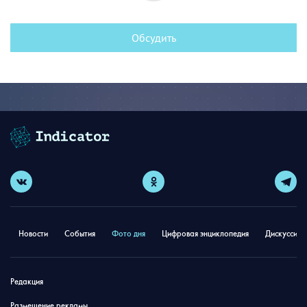
Обсудить
Новости
События
Фото дня
Цифровая энциклопедия
Дискуссион
Редакция
Размещение рекламы