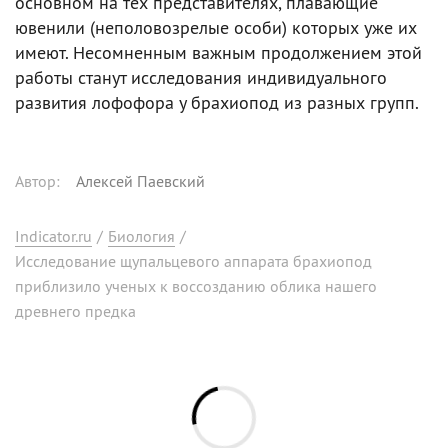
основном на тех представителях, плавающие
ювенили (неполовозрелые особи) которых уже их
имеют. Несомненным важным продолжением этой
работы станут исследования индивидуального
развития лофофора у брахиопод из разных групп.
Автор
:
Алексей Паевский
Indicator.ru
/
Биология
/
Исследование щупальцевого аппарата брахиопод
приблизило ученых к воссозданию облика нашего
древнего предка