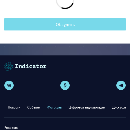
Обсудить
Новости
События
Фото дня
Цифровая энциклопедия
Дискуссион
Редакция