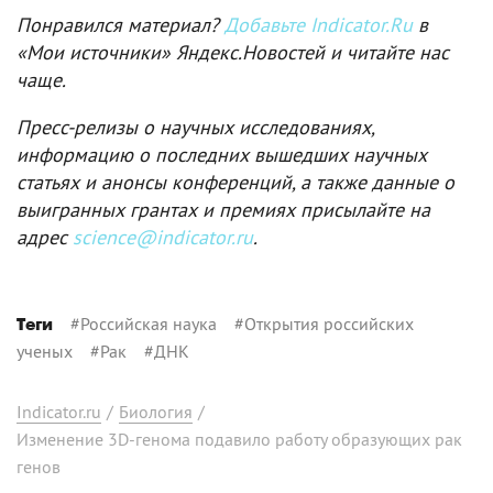
Понравился материал?
Добавьте Indicator.Ru
в
«Мои источники» Яндекс.Новостей и читайте нас
чаще.
Пресс-релизы о научных исследованиях,
информацию о последних вышедших научных
статьях и анонсы конференций, а также данные о
выигранных грантах и премиях присылайте на
адрес
science@indicator.ru
.
#
Российская наука
#
Открытия российских
Теги
ученых
#
Рак
#
ДНК
Indicator.ru
/
Биология
/
Изменение 3D-генома подавило работу образующих рак
генов