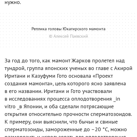
нужно.
Реплика головы Юкагирского мамонта
© Алексей Паевский
За год до того, как мамонт Жарков пролетел над
тундрой, группа японских ученых во главе с Акирой
Иритани и Казуфуми Гото основала «Проект
создания мамонта», цель которого ясно заявлена
в его названии. Иритани и Гото участвовали
в исследованиях процесса оплодотворения _in
vitro _в Японии, и оба сделали потрясающие
открытия относительно прочности сперматозоидов.
К примеру, они выяснили, что бычьи и свиные
сперматозоиды, замороженные до –20 °C, можно
разморозить и использовать для оплодотворения