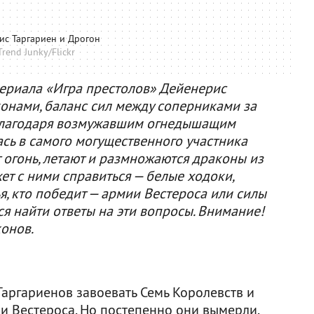
ис Таргариен и Дрогон
rend Junky/Flickr
сериала «Игра престолов» Дейенерис
конами, баланс сил между соперниками за
 Благодаря возмужавшим огнедышащим
сь в самого могущественного участника
 огонь, летают и размножаются драконы из
ет с ними справиться — белые ходоки,
я, кто победит — армии Вестероса или силы
ся найти ответы на эти вопросы. Внимание!
конов.
Таргариенов завоевать Семь Королевств и
и Вестероса. Но постепенно они вымерли.