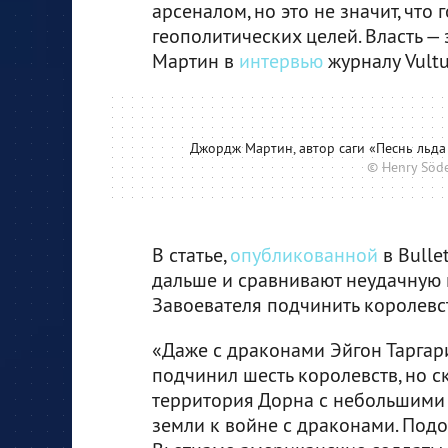
арсеналом, но это не значит, чт
геополитических целей. Власть — 
Мартин в
интервью
журналу Vultu
Джордж Мартин, автор саги «Песнь льда 
© Henry Söd
В статье,
опубликованной
в Bullet
дальше и сравнивают неудачную 
Завоевателя подчинить королевс
«Даже с драконами Эйгон Таргари
подчинил шесть королевств, но с
территория Дорна с небольшими 
земли к войне с драконами. Под