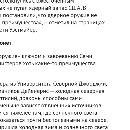
столкнулись с ожесточенным
ых не пугал ядерный запас США. В
 постановили, что ядерное оружие не
 преимущества», — отметил на страницах
оти Уэстмайер.
тонет
 оружие» ключом к завоеванию Семи
нистеров хоть какие-то преимущества
ера из Университета Северной Джорджии,
ивников Дейенерис — холодная северная
ептилий, драконы способны сами
 меньше зависят от внешних источников
тся тяжелее там, где солнечного света
 оказаться почти бесполезными на севере,
пришла холодная зима и солнечного света