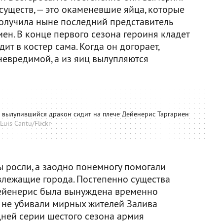
 существ, — это окаменевшие яйца, которые
получила ныне последний представитель
ен. В конце первого сезона героиня кладет
ит в костер сама. Когда он догорает,
невредимой, а из яиц вылупляются
о вылупившийся дракон сидит на плече Дейенерис Таргариен
Luis Cantu/Flickr
ы росли, а заодно понемногу помогали
злежащие города. Постепенно существа
Дейенерис была вынуждена временно
и не убивали мирных жителей Залива
дней серии шестого сезона армия