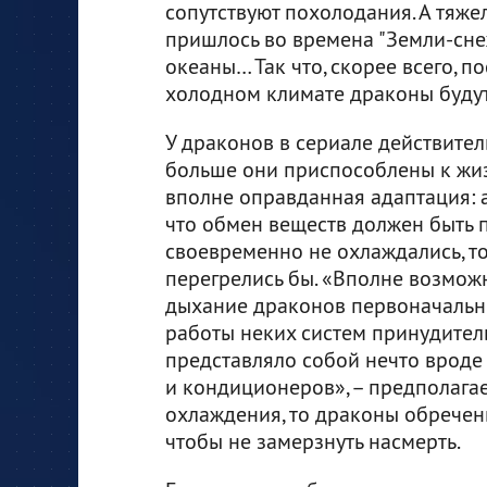
сопутствуют похолодания. А тяже
пришлось во времена "Земли-снеж
океаны… Так что, скорее всего, 
холодном климате драконы будут
У драконов в сериале действите
больше они приспособлены к жиз
вполне оправданная адаптация: 
что обмен веществ должен быть 
своевременно не охлаждались, т
перегрелись бы. «Вполне возможн
дыхание драконов первоначальн
работы неких систем принудител
представляло собой нечто вроде
и кондиционеров», – предполагае
охлаждения, то драконы обречены
чтобы не замерзнуть насмерть.