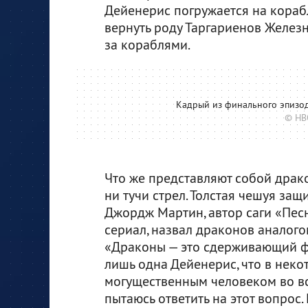
Дейенерис погружается на корабл
вернуть роду Таргариенов Желез
за кораблями.
Кадрый из финального эпизод
© HB
Что же представляют собой драк
ни тучи стрел. Толстая чешуя защ
Джордж Мартин, автор саги «Песн
сериал, назвал драконов аналог
«Драконы — это сдерживающий ф
лишь одна Дейенерис, что в неко
могущественным человеком во все
пытаюсь ответить на этот вопрос