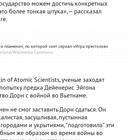
о государство можем достичь конкретных
это более тонкая штука», — рассказал
re.
и пламени», по которой снят сериал «Игра престолов»
erlund/Wikimedia Commons
in of Atomic Scientists, ученые заходят
попытку предка Дейенерис Эйгона
тво Дорн с войной во Вьетнаме.
ен не смог заставить Дорн сдаться. Он
калистая, засушливая, пустынная
городами и укрытиями, "подготовила" эти
обным же образом во время войны во