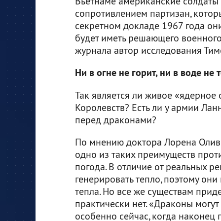
Вьетнаме американские солдаты 
сопротивлением партизан, котор
секретном докладе 1967 года они
будет иметь решающего военного
журнала автор исследования Тим
Ни в огне не горит, ни в воде не 
Так является ли живое «ядерное
Королевств? Есть ли у армии Лан
перед драконами?
По мнению доктора Лорена Олив
одно из таких преимуществ прот
погода. В отличие от реальных р
генерировать тепло, поэтому они
тепла. Но все же существам приде
практически нет. «Драконы могут
особенно сейчас, когда наконец 