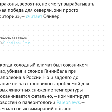
драконы, вероятно, не смогут вырабатывать
ная победа для северян, они просто
ритории», —
считает
Оливер.
тность за Стеной
O/
Global Look Press
 когда холодный климат был союзником
ах, убивая и слонов Ганнибала при
аполеона в России. Но и задолго до
ание не раз становилось проблемой для
ивых животных снижение температуры
 оканчивается фатально, — комментирует
новостей о палеонтологии
PaleoNews
. —
хам массовых вымираний обычно