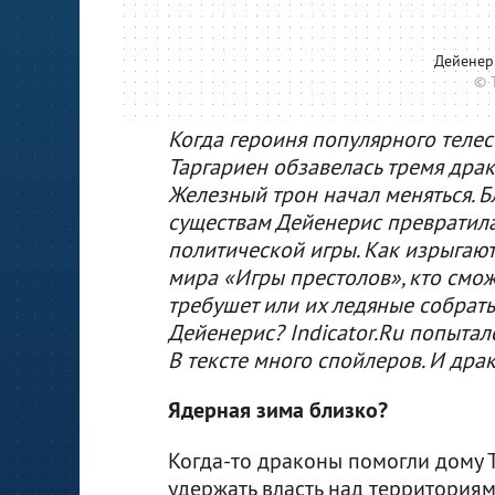
Дейенер
© T
Когда героиня популярного теле
Таргариен обзавелась тремя дра
Железный трон начал меняться.
существам Дейенерис превратила
политической игры. Как изрыгают
мира «Игры престолов», кто смож
требушет или их ледяные собрать
Дейенерис? Indicator.Ru попытал
В тексте много спойлеров. И дра
Ядерная зима близко?
Когда-то драконы помогли дому 
удержать власть над территориям