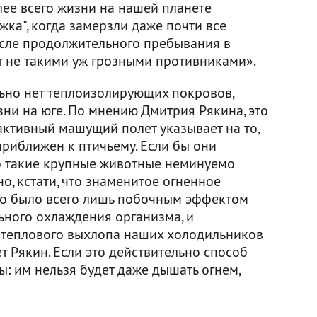
лее всего жизни на нашей планете
ка", когда замерзли даже почти все
после продолжительного пребывания в
 не такими уж грозными противниками».
льно нет теплоизолирующих покровов,
ни на юге. По мнению Дмитрия Рякина, это
активный машущий полет указывает на то,
приближен к птичьему. Если бы они
о такие крупные животные неминуемо
о, кстати, что знаменитое огненное
о было всего лишь побочным эффектом
ьного охлаждения организма, и
 теплового выхлопа наших холодильников
т Рякин. Если это действительно способ
: им нельзя будет даже дышать огнем,