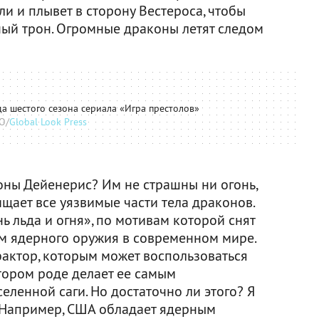
и и плывет в сторону Вестероса, чтобы
ный трон. Огромные драконы летят следом
а шестого сезона сериала «Игра престолов»
O/
Global Look Press
оны Дейенерис? Им не страшны ни огонь,
ищает все уязвимые части тела драконов.
ь льда и огня», по мотивам которой снят
ом ядерного оружия в современном мире.
актор, которым может воспользоваться
тором роде делает ее самым
ленной саги. Но достаточно ли этого? Я
. Например, США обладает ядерным