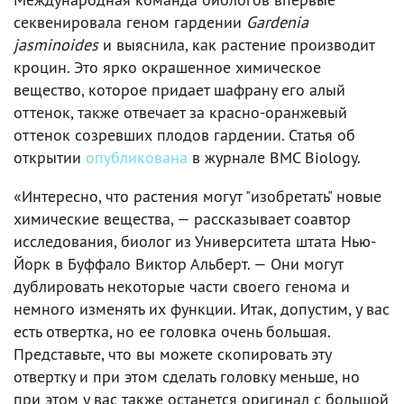
секвенировала геном гардении
Gardenia
jasminoides
и выяснила, как растение производит
кроцин. Это ярко окрашенное химическое
вещество, которое придает шафрану его алый
оттенок, также отвечает за красно-оранжевый
оттенок созревших плодов гардении. Статья об
открытии
опубликована
в журнале BMC Biology.
«Интересно, что растения могут "изобретать" новые
химические вещества, — рассказывает соавтор
исследования, биолог из Университета штата Нью-
Йорк в Буффало Виктор Альберт. — Они могут
дублировать некоторые части своего генома и
немного изменять их функции. Итак, допустим, у вас
есть отвертка, но ее головка очень большая.
Представьте, что вы можете скопировать эту
отвертку и при этом сделать головку меньше, но
при этом у вас также останется оригинал с большой