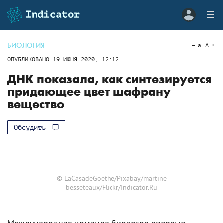
БИОЛОГИЯ
a
A
ОПУБЛИКОВАНО
19 ИЮНЯ 2020, 12:12
ДНК показала, как синтезируется
придающее цвет шафрану
вещество
Обсудить
© LaCasadeGoethe/Pixabay/martine
besseteaux/Flickr/Indicator.Ru
Международная команда биологов впервые