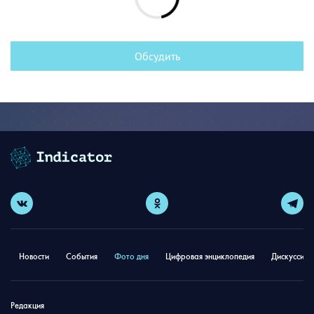
Обсудить
Новости
События
Фото дня
Цифровая энциклопедия
Дискуссион
Редакция