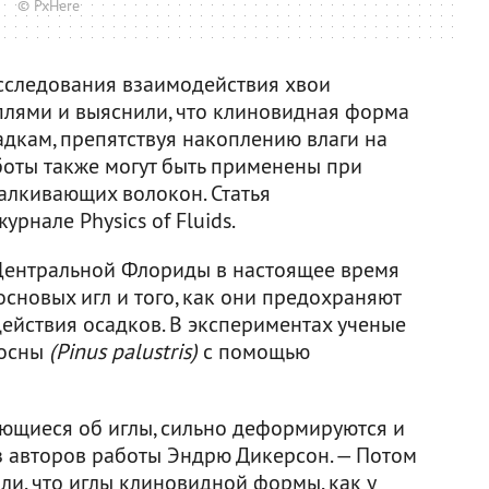
© PxHere
сследования взаимодействия хвои
плями и выяснили, что клиновидная форма
адкам, препятствуя накоплению влаги на
боты также могут быть применены при
алкивающих волокон. Статья
урнале Physics of Fluids.
 Центральной Флориды в настоящее время
сновых игл и того, как они предохраняют
ействия осадков. В экспериментах ученые
сосны
(Pinus palustris)
с помощью
яющиеся об иглы, сильно деформируются и
из авторов работы Эндрю Дикерсон. — Потом
ли, что иглы клиновидной формы, как у