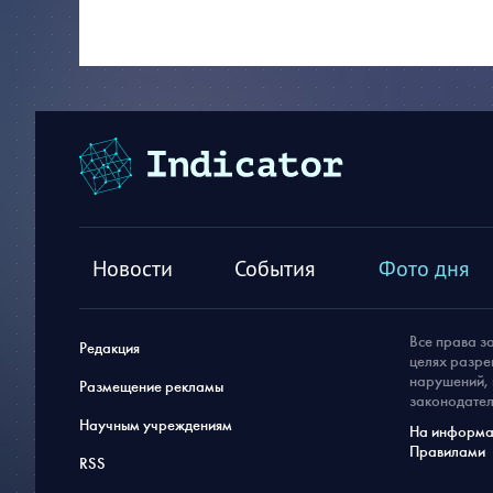
Новости
События
Фото дня
Все права з
Редакция
целях разре
нарушений, 
Размещение рекламы
законодател
Научным учреждениям
На информац
Правилами
RSS