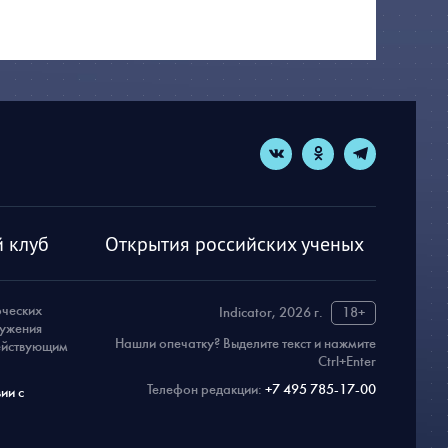
 клуб
Открытия российских ученых
рческих
Indicator, 2026 г.
18+
ружения
Нашли опечатку? Выделите текст и нажмите
действующим
Ctrl+Enter
Телефон редакции:
+7 495 785-17-00
ии с