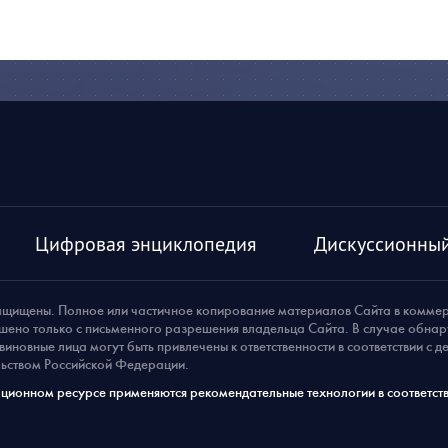
Цифровая энциклопедия
Дискуссионный
ащищены. Полное или частичное копирование материалов Сайта в комме
шено только с письменного разрешения владельца Сайта. В случае обна
виновные лица могут быть привлечены к ответственности в соответствии с 
ьством Российской Федерации.
ионном ресурсе применяются рекомендательные технологии в соответств