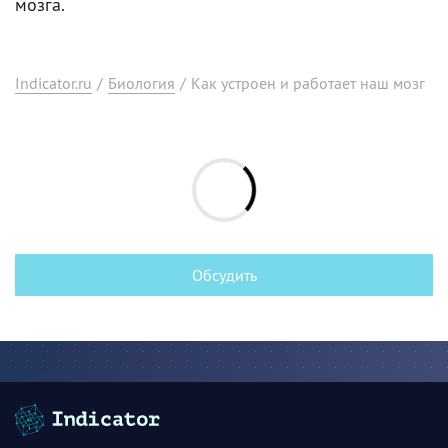
мозга.
Indicator.ru
/
Биология
/
Как устроен и работает наш мозг
Обсудить