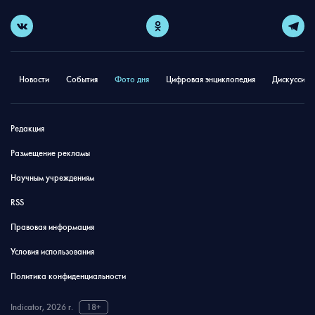
Новости
События
Фото дня
Цифровая энциклопедия
Дискуссион
Редакция
Размещение рекламы
Научным учреждениям
RSS
Правовая информация
Условия использования
Политика конфиденциальности
Indicator, 2026 г.
18+