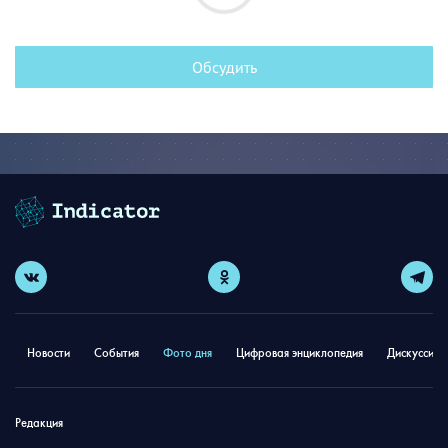
Обсудить
Новости
События
Фото дня
Цифровая энциклопедия
Дискуссион
Редакция