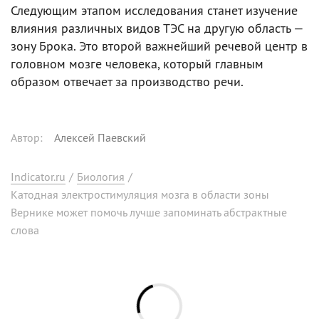
Следующим этапом исследования станет изучение
влияния различных видов ТЭС на другую область —
зону Брока. Это второй важнейший речевой центр в
головном мозге человека, который главным
образом отвечает за производство речи.
Автор
:
Алексей Паевский
Indicator.ru
/
Биология
/
Катодная электростимуляция мозга в области зоны
Вернике может помочь лучше запоминать абстрактные
слова