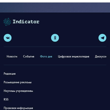
Новости
События
Фото дня
Цифровая энциклопедия
Дискуссион
Редакция
Размещение рекламы
Научным учреждениям
RSS
Правовая информация