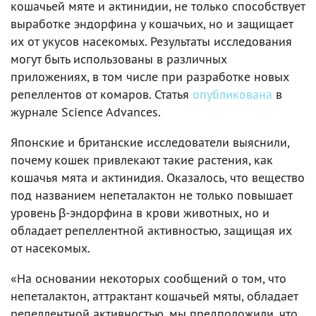
кошачьей мяте и актинидии, не только способствует
выработке эндорфина у кошачьих, но и защищает
их от укусов насекомых. Результаты исследования
могут быть использованы в различных
приложениях, в том числе при разработке новых
репеллентов от комаров. Статья
опубликована
в
журнале Science Advances.
Японские и британские исследователи выяснили,
почему кошек привлекают такие растения, как
кошачья мята и актинидия. Оказалось, что вещество
под названием непеталактон не только повышает
уровень β-эндорфина в крови животных, но и
обладает репеллентной активностью, защищая их
от насекомых.
«На основании некоторых сообщений о том, что
непеталактон, аттрактант кошачьей мяты, обладает
репеллентной активностью, мы предположили, что