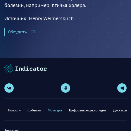
болезни, например, птичья холера.
Источник:
Henry Weimerskirch
Обсудить
Новости
События
Фото дня
Цифровая энциклопедия
Дискуссион
Редакция