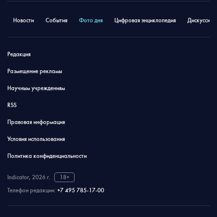
Новости
События
Фото дня
Цифровая энциклопедия
Дискуссион
Редакция
Размещение рекламы
Научным учреждениям
RSS
Правовая информация
Условия использования
Политика конфиденциальности
Indicator, 2026 г.
18+
Телефон редакции:
+7 495 785-17-00