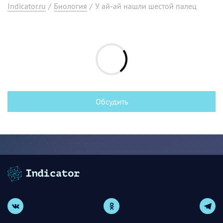
Indicator.ru
/
Биология
/
У ай-ай нашли шестой палец
Обсудить